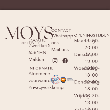
CONTACT
Whatsapp
OPENINGSTIJDEN
LOCATIE
Maandag
11:30-
ons
Zwerfkei 5
20:00
Mail ons
6581HN
Dinsdag
09:00-
Malden
18:00
Woensdag
09:00-
INFORMATIE
Algemene
18:00
voorwaarden
Donderdag
09:00-
Privacyverklaring
18:00
Vrijdag
08:30-
18:00
Zaterdag
10:00-