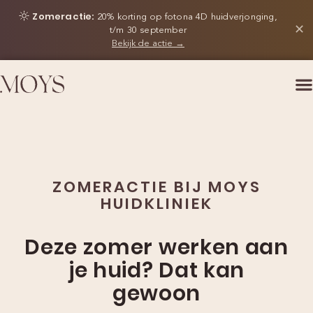
Zomeractie:
20% korting op fotona 4D huidverjonging,
✕
t/m 30 september
Bekijk de actie →
ZOMERACTIE BIJ MOYS
HUIDKLINIEK
Deze zomer werken aan
je huid? Dat kan
gewoon