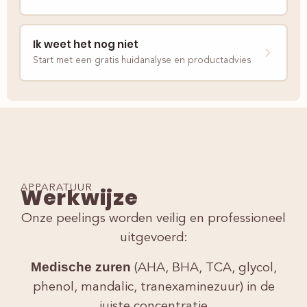
Ik weet het nog niet
Start met een gratis huidanalyse en productadvies
APPARATUUR
Werkwijze
Onze peelings worden veilig en professioneel
uitgevoerd:
Medische zuren
(AHA, BHA, TCA, glycol,
phenol, mandalic, tranexaminezuur) in de
juiste concentratie