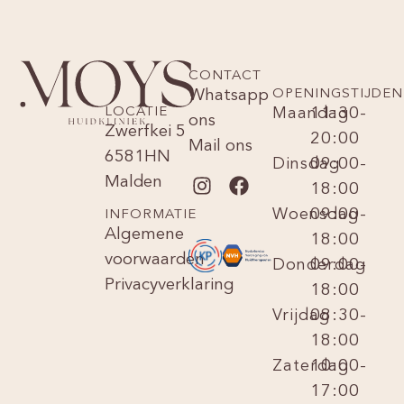
CONTACT
Whatsapp
OPENINGSTIJDEN
LOCATIE
Maandag
11:30-
ons
Zwerfkei 5
20:00
Mail ons
6581HN
Dinsdag
09:00-
Malden
18:00
Woensdag
09:00-
INFORMATIE
Algemene
18:00
voorwaarden
Donderdag
09:00-
Privacyverklaring
18:00
Vrijdag
08:30-
18:00
Zaterdag
10:00-
17:00