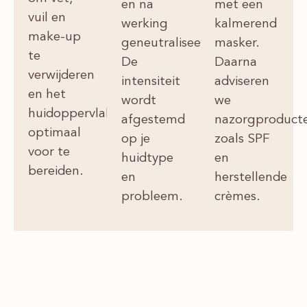
en na
met een
vuil en
werking
kalmerend
make-up
geneutraliseerd.
masker.
te
De
Daarna
verwijderen
intensiteit
adviseren
en het
wordt
we
huidoppervlak
afgestemd
nazorgproduct
optimaal
op je
zoals SPF
voor te
huidtype
en
bereiden.
en
herstellende
probleem.
crèmes.