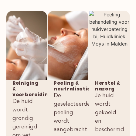
Reiniging
Peeling &
Herstel &
&
neutralisatie
nazorg
voorbereiding
De
Je huid
De huid
geselecteerde
wordt
wordt
peeling
gekoeld
grondig
wordt
en
gereinigd
aangebracht
beschermd
om vet,